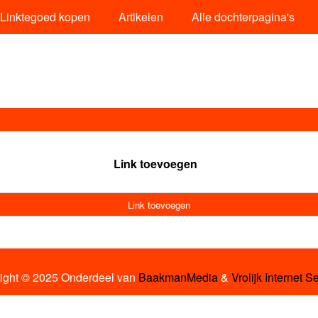
Linktegoed kopen
Artikelen
Alle dochterpagina's
Link toevoegen
Link toevoegen
ight © 2025 Onderdeel van
BaakmanMedia
&
Vrolijk Internet S