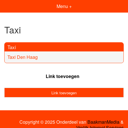
Menu +
Taxi
Taxi
Taxi Den Haag
Link toevoegen
Link toevoegen
Copyright © 2025 Onderdeel van
BaakmanMedia
&
Vrolijk Internet Services