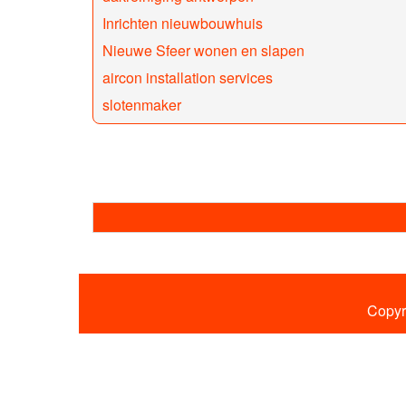
Inrichten nieuwbouwhuis
Nieuwe Sfeer wonen en slapen
aircon installation services
slotenmaker
Copyr