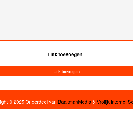
Link toevoegen
Link toevoegen
ight © 2025 Onderdeel van
BaakmanMedia
&
Vrolijk Internet S