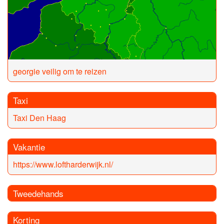
georgie veilig om te reizen
Taxi
Taxi Den Haag
Vakantie
https://www.loftharderwijk.nl/
Tweedehands
Korting